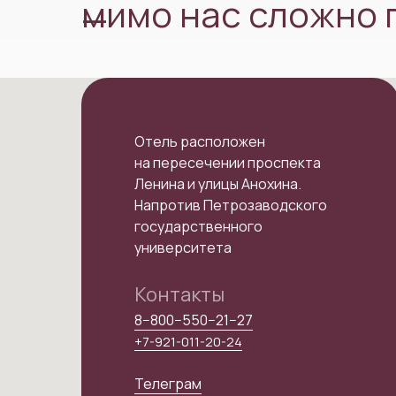
мимо нас сложно 
—
Отель расположен
на пересечении проспекта
Ленина и улицы Анохина.
Напротив Петрозаводского
государственного
университета
Контакты
8−800−550−21−27
+7-921-011-20-24
Телеграм